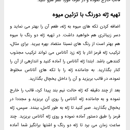
قالب خارج نموده و در ظرف مورد نظر سرو کنید.
تهیه ژله دورنگ با تزئین میوه
اضافه کردن تکه های میوه به ژله، طعم آن را بهتر می نماید و
دسر زیباتری هم خواهید داشت. در تهیه ژله دو رنگ با میوه
هم بهتر است از رنگ های نسبتا متضاد بهره ببرید. برای مثال،
ترکیب ژله قرمز انار با ژله زرد آناناس می تواند ترکیب مجذوب
کنندهی باشد. ابتدا ژله آناناس را آماده کنید و اندازهی از آن را
کنار بگذارید. به جامانده ژله را با تکه های آناناس مخلوط
نموده، در قالب بریزید و آن را داخل یخچال بگذارید.
بعد از چند دقیقه که ژله حالت نیم بند پیدا کرد، قالب را خارج
نموده و به جامانده ژله آناناس را روی آن بریزید و مجددا در
یخچال بگذارید. صبر کنید تا ژله به طور کامل، ببندد. سپس، ژله
قرمز را طبق دستور آماده نموده و روی ژله آناناس بریزید. چند
ساعت زمان می برد تا ژله دو رنگ و اشتها برانگیز شما آماده