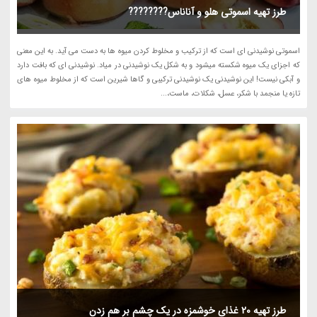
طرز تهیه اسموتی هلو و آناناس????????
اسموتی نوشیدنی ای است که از ترکیب و مخلوط کردن میوه ها به دست می آید. به این معنی
که اجزای یک میوه شکسته میشود و به شکل یک نوشیدنی در میاد. نوشیدنی ای که بافت دارد
و آبکی نیست! این نوشیدنی یک نوشیدنی ترکیبی و گاها شیرین است که از مخلوط میوه های
تازه یا منجمد با شکر، عسل، شکلات، ماست،...
طرز تهیه 20 غذای خوشمزه در یک چشم بر هم زدن