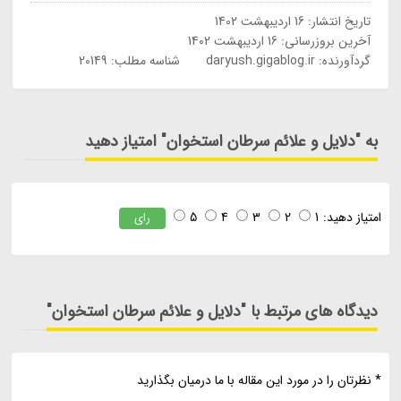
تاریخ انتشار:
16 اردیبهشت 1402
آخرین بروزرسانی:
16 اردیبهشت 1402
گردآورنده:
daryush.gigablog.ir
شناسه مطلب: 20149
به "دلایل و علائم سرطان استخوان" امتیاز دهید
امتیاز دهید:
1
2
3
4
5
رای
دیدگاه های مرتبط با "دلایل و علائم سرطان استخوان"
* نظرتان را در مورد این مقاله با ما درمیان بگذارید