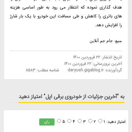
هدف گذاری نموده که انتظار می رود به طور اساسی هزینه
های باتری را کاهش و طی مسافت این خودرو با یک بار شارژ
را افزایش دهد.
منبع: جام جم آنلاین
تاریخ انتشار:
22 فروردین 1400
آخرین بروزرسانی:
22 فروردین 1400
گردآورنده:
daryush.gigablog.ir
شناسه مطلب: 8583
به "آخرین جزئیات از خودروی برقی اپل" امتیاز دهید
امتیاز دهید:
1
2
3
4
5
رای