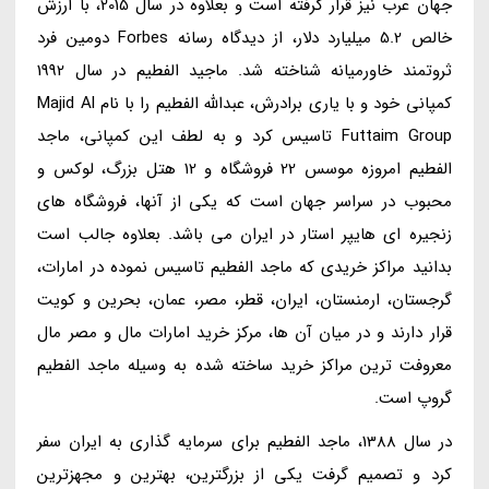
جهان عرب نیز قرار گرفته است و بعلاوه در سال 2015، با ارزش
خالص 5.2 میلیارد دلار، از دیدگاه رسانه Forbes دومین فرد
ثروتمند خاورمیانه شناخته شد. ماجید الفطیم در سال 1992
کمپانی خود و با یاری برادرش، عبدالله الفطیم را با نام Majid Al
Futtaim Group تاسیس کرد و به لطف این کمپانی، ماجد
الفطیم امروزه موسس 22 فروشگاه و 12 هتل بزرگ، لوکس و
محبوب در سراسر جهان است که یکی از آنها، فروشگاه های
زنجیره ای هایپر استار در ایران می باشد. بعلاوه جالب است
بدانید مراکز خریدی که ماجد الفطیم تاسیس نموده در امارات،
گرجستان، ارمنستان، ایران، قطر، مصر، عمان، بحرین و کویت
قرار دارند و در میان آن ها، مرکز خرید امارات مال و مصر مال
معروفت ترین مراکز خرید ساخته شده به وسیله ماجد الفطیم
گروپ است.
در سال 1388، ماجد الفطیم برای سرمایه گذاری به ایران سفر
کرد و تصمیم گرفت یکی از بزرگترین، بهترین و مجهزترین