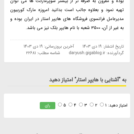
بوده و مقرون به صرفه تر از بیشتر سوپرمارکت ها می توان
تهیه نمود و بعلاوه جالب است بدانید امروزه مارک کوربیون
مدیرعامل فرانسوی فروشگاه های هایپر استار در ایران بوده و
به غیر از آن، 3500 شعبه با نام هایپر بلک نیز می باشد.
تاریخ انتشار:
19 دی 1403
آخرین بروزرسانی:
19 دی 1403
گردآورنده:
daryush.gigablog.ir
شناسه مطلب: 22681
به "آشنایی با هایپر استار" امتیاز دهید
امتیاز دهید:
1
2
3
4
5
رای