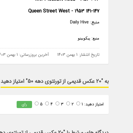
141-147 Queen Street West - 1953
منبع: Daily Hive
منبع: پیکوبینو
تاریخ انتشار:
1 بهمن 1403
آخرین بروزرسانی:
1 بهمن 1403
به "20 عکس قدیمی از تورنتوی دهه 50" امتیاز دهید
امتیاز دهید:
1
2
3
4
5
رای
دیدگاه های مرتبط با "20 عکس قدیمی از تورنتوی دهه 50"