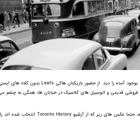
با نگاه کردن به عکس های آن دوران می توان تغییرات بوجود آمده را دید. از حضور بازیکنان هاکی Leafs بدون کلاه های ای
مه فروشی قدیمی و اتومبیل های کلاسیک در خیابان ها، همگی به چشم می
اگر با خواندن جملات بالا حس نوستالژیک شما گل کرده، حتما عکس های زیر که از آرشیو Toronto History انتخاب شده اند