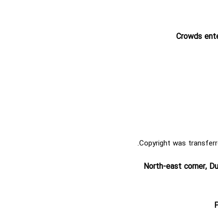
Crowds ente
Copyright was transferr
North-east corner, D
P