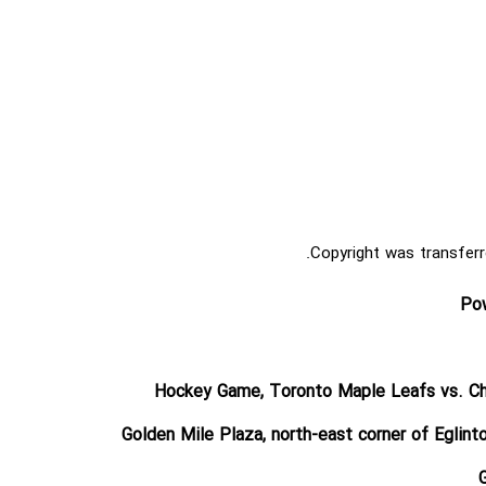
Copyright was transferr
Pow
Hockey Game, Toronto Maple Leafs vs. Ch
Golden Mile Plaza, north-east corner of Eglint