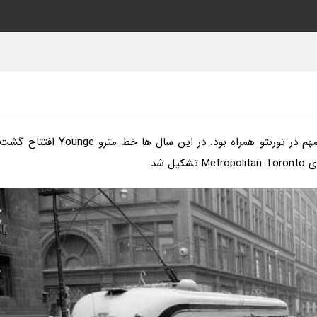
به گزارش وبلاگ داریوش، دهه 50 میلادی با تغییرات مهم در تورنتو همراه بود. در این سال ها خط مترو Younge افتتاح