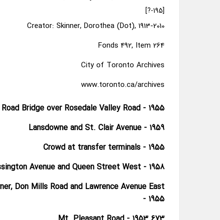
[195-?]
Creator: Skinner, Dorothea (Dot), 1913-2010
Fonds 492, Item 264
City of Toronto Archives
www.toronto.ca/archives
 Road Bridge over Rosedale Valley Road - 1955
Lansdowne and St. Clair Avenue - 1959
Crowd at transfer terminals - 1955
sington Avenue and Queen Street West - 1958
ner, Don Mills Road and Lawrence Avenue East
- 1955
673 Mt. Pleasant Road - 1953