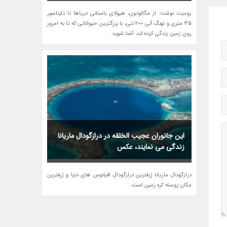
زومیت نوشت: از مگالودون، هیولای باستانی دریاها تا دایناسور
35 متری و نهنگ آبی 200 تنی، با بزرگترین حیواناتی که تا به امروز
روی زمین زندگی کرده اند، آشنا شوید.
این جانوران عجیب الخلقه در درازگودال ماریانا
زندگی می نمایند، عکس
درازگودال ماریانا ژرفترین درازگودال اقیانوس های دنیا و ژرفترین
مکان پوسته کره زمین است.