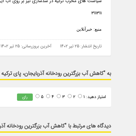
سیاست های مخرب ترکیه در سدسازی نیز بر روی آب این 
311311
منبع: خبرآنلاین
تاریخ انتشار:
25 تیر 1402
آخرین بروزرسانی:
25 تیر 1402
به "کاهش آب بزرگترین رودخانه آذربایجان، پای ترکیه 
امتیاز دهید:
1
2
3
4
5
رای
دیدگاه های مرتبط با "کاهش آب بزرگترین رودخانه آذر