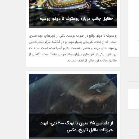
حقایق جالب درباره روستوف نا دونو؛ روسیه
روستوف نا دونو، واقع در جنوب روسیه، یکی از شهرهای مهم بندری
است، که از لحاظ تاریخی بسیار مهم، و در گذشته مرکز تجارت بین
روسیه، خاورمیانه و بعضی قسمت های آسیا بوده است. حالا که
این شهر، یکی از شهرهای میزبان جام جهانی 2018 است، آگاهی از
حقایق جالب آن خالی از لطف نیست.
از دایناسور 35 متری تا نهنگ 200 تنی؛ ابهت
حیوانات ماقبل تاریخ، عکس