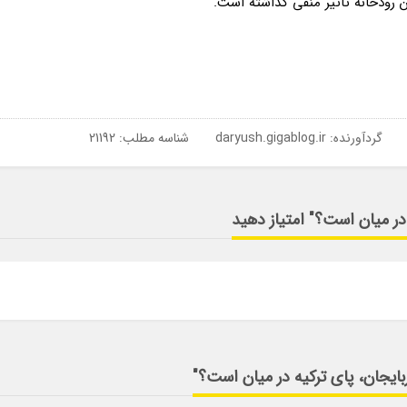
رودخانه تاثیر منفی گذاشته است.
گردآورنده:
daryush.gigablog.ir
شناسه مطلب: 21192
در میان است؟" امتیاز دهید
بایجان، پای ترکیه در میان است؟"