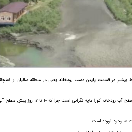
 داریوش، به نقل از oxu.az این شرایط بیشتر در قسمت پایین دست رودخانه یعنی در منطقه سالیان و نفتچالا
به گفته صاحب حسن اف، کارشناس، کاهش دو متری سطح آب رودخانه کورا مایه نگرانی است چرا که 10 تا 12 روز پیش سط
 به وجود آورده است.