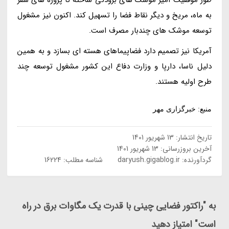
به ماه، مریخ و دیگر نقاط فضا را تسهیل کند. اکنون نیز مشغول
توسعه موشک های چندبار مصرف است.
آمریکا نیز تصمیم دارد فضاپیماهای هسته ای بسازد و به همین
دلیل ناسا، دارپا و وزارت دفاع این کشور مشغول توسعه چند
طرح اولیه هستند.
منبع: خبرگزاری مهر
تاریخ انتشار:
13 شهریور 1401
آخرین بروزرسانی:
13 شهریور 1401
گردآورنده:
daryush.gigablog.ir
شناسه مطلب: 16224
به "راکتور فضایی چینی با قدرت یک مگاوات برق در راه
است" امتیاز دهید