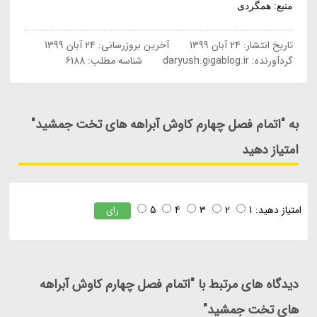
منبع: همگردی
تاریخ انتشار:
24 آبان 1399
آخرین بروزرسانی:
24 آبان 1399
گردآورنده:
daryush.gigablog.ir
شناسه مطلب: 6188
به "اتمام فصل چهارم کاوش آبراهه های تخت جمشید"
امتیاز دهید
امتیاز دهید:
1
2
3
4
5
رای
دیدگاه های مرتبط با "اتمام فصل چهارم کاوش آبراهه
های تخت جمشید"