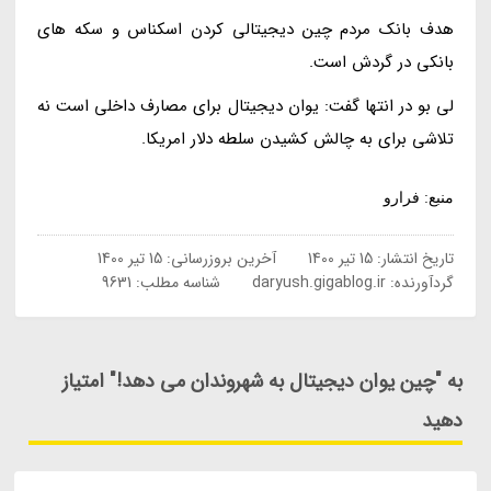
هدف بانک مردم چین دیجیتالی کردن اسکناس و سکه های
بانکی در گردش است.
لی بو در انتها گفت: یوان دیجیتال برای مصارف داخلی است نه
تلاشی برای به چالش کشیدن سلطه دلار امریکا.
منبع: فرارو
تاریخ انتشار:
15 تیر 1400
آخرین بروزرسانی:
15 تیر 1400
گردآورنده:
daryush.gigablog.ir
شناسه مطلب: 9631
به "چین یوان دیجیتال به شهروندان می دهد!" امتیاز
دهید