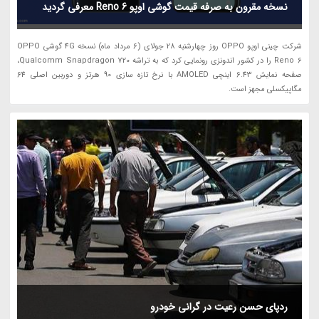
نسخه مقرون به صرفه قیمت گوشی اوپو Reno 6 معرفی گردید
شرکت چینی اوپو OPPO روز چهارشنبه 28 جولای (6 مرداد ماه) نسخه 4G گوشی OPPO
Reno 6 را در کشور اندونزی رونمایی کرد که به تراشه Qualcomm Snapdragon 720،
صفحه نمایش 6.43 اینچی AMOLED با نرخ تازه سازی 90 هرتز و دوربین اصلی 64
مگاپیکسلی مجهز است.
ردپای حسن رعیت در گرانی خودرو