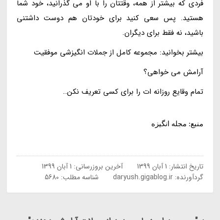
فردی که بیشتر از همه، وقتتان را با او می گذرانید، خود شما
هستید. پس سعی کنید برای خودتان هم دوست داشتنی
باشید، نه فقط برای دیگران.
بیشتر بخوانید: مجموعه کامل از جملات انگیزشی موفقیت
آرامش می خواهی؟
ﺗﻤﺎﻡ ﻭﻗﺎﯾﻊ ﺭﻭﺯﺍﻧﻪ ﺍﺕ ﺭﺍ ﺑﺮﺍﯼ ﮐﺴﯽ ﺗﻌﺮﯾﻒ ﻧﮑﻦ…
منبع: مجله انگیزه
تاریخ انتشار:
1 آبان 1399
آخرین بروزرسانی:
1 آبان 1399
گردآورنده:
daryush.gigablog.ir
شناسه مطلب: 5680