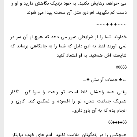
می خواهد، رهایش نکنید. به خود نزدیک نگاهش دارید و او را
دست کم نگیرید. افرادی مثل آن سخت پیدا می شوند.
~~~✦✦✦~~~
خداوند شما را از شرایطی عبور می دهد که هیچ از آن سر در
نمی آورید فقط به این دلیل که شما را به جایگاهی برساند که
شایسته اش هستید. به او اعتماد کنید.
◊◊◊◊◊
←♣ جملات آرامش ♣→
وقتی همه راهشان غلط است، تو راهت را سوا کن… نگذار
همرنگ جماعت شدن، تو را افسرده و غمگین کند. کاری را
انجام بده که به آن باور داری.
◊◊♦♦♦♦◊◊
هیچکس را در زندگیتان ملامت نکنید. آدم های خوب برایتان