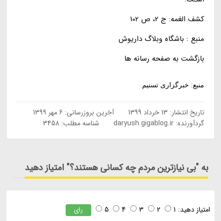
کشف الغمه: ج 2، ص 102
منبع : باشگاه وبلاگ داریوش
بازگشت به صفحه رسانه ها
منبع: خبرگزاری تسنیم
تاریخ انتشار:
13 خرداد 1399
آخرین بروزرسانی:
6 مهر 1399
گردآورنده:
daryush.gigablog.ir
شناسه مطلب: 3458
به "بی نیازترین مردم چه کسانی هستند؟" امتیاز دهید
امتیاز دهید:
1
2
3
4
5
رای