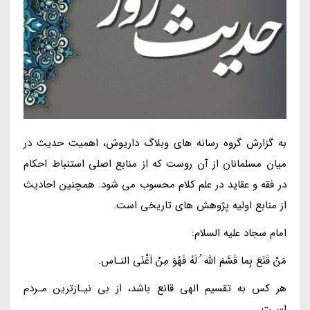
به گزارش گروه رسانه های وبلاگ داریوش، اهمیت حدیث در
میان مسلمانان از آن روست که از منابع اصلی استنباط احکام
در فقه و عقاید در علم کلام محسوب می شود. همچنین احادیث
از منابع اولیه پژوهش های تاریخی است.
امام سجاد علیه السلام:
مَنْ قَنَعَ بِما قَسَّمَ اللّه ُ لَهُ فَهُوَ مِنْ اَغْنَى النـاس.
هر کس به تقسیم الهى قانع باشد، از بى نیـازترین مـردم
اسـت.