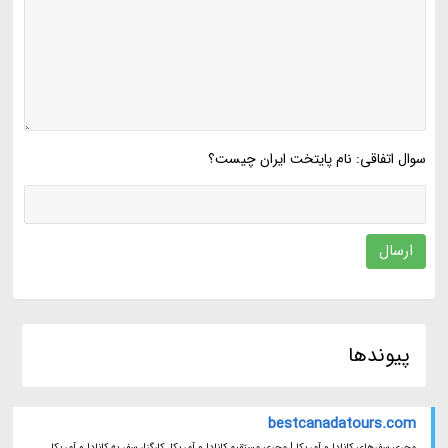
سوال اتفاقی: نام پایتخت ایران چیست؟
ارسال
پیوندها
bestcanadatours.com
مجری سفرهای کانادا و آمریکا | مجری مستقیم کانادا و آمریکا، کارگزار سفر به کانادا و آمریکا